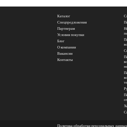
Каталог
С
Спецпредложения
П
Партнерам
Н
п
Условия покупки
П
Блог
в
О компании
C
Вакансии
П
Контакты
в
н
П
в
т
Р
П
о
Х
С
Политика обработки персональных данны