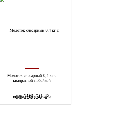
Молоток слесарный 0,4 кг с
квадратной набойкой
от 199.50
Р
УБ.