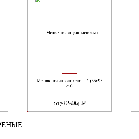
Мешок полипропиленовый (55х95
см)
от 12.00
Р
УБ.
РЕНЫЕ