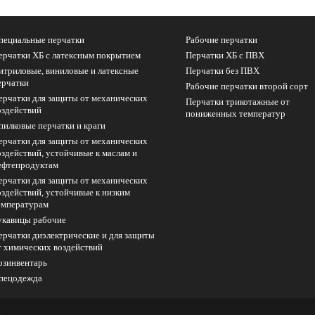
пециальные перчатки
Рабочие перчатки
ерчатки ХБ с латексным покрытием
Перчатки ХБ с ПВХ
итриловые, виниловые и латексные
Перчатки без ПВХ
ерчатки
Рабочие перчатки второй сорт
ерчатки для защиты от механических
Перчатки трикотажные от
оздействий
пониженных температур
пилковые перчатки и краги
ерчатки для защиты от механических
оздействий, устойчивые к маслам и
ефтепродуктам
ерчатки для защиты от механических
оздействий, устойчивые к низким
емпературам
укавицы рабочие
ерчатки диэлектрические и для защиты
т химических воздействий
озинвентарь
пецодежда
х