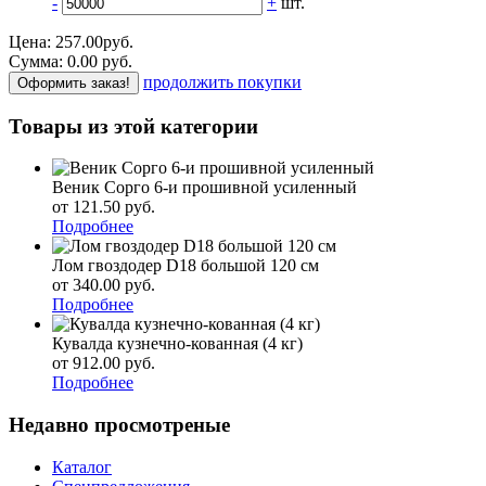
-
+
шт.
Цена:
257.00
руб.
Сумма:
0.00
р
уб.
продолжить покупки
Оформить заказ!
Товары из этой категории
Веник Сорго 6-и прошивной усиленный
от 121.50
р
уб.
Подробнее
Лом гвоздодер D18 большой 120 см
от 340.00
р
уб.
Подробнее
Кувалда кузнечно-кованная (4 кг)
от 912.00
р
уб.
Подробнее
Недавно просмотреные
Каталог